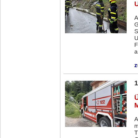
U
A
G
S
U
F
a
z
1
Ü
A
m
T