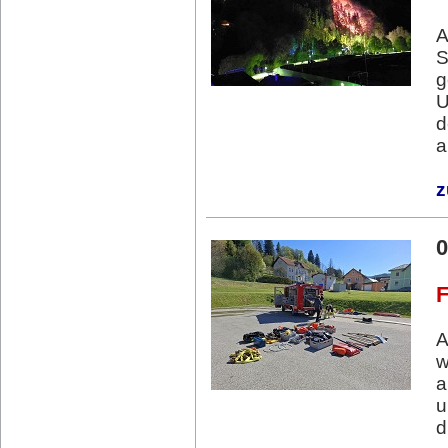
A
S
g
U
d
a
z
0
F
A
w
a
u
d