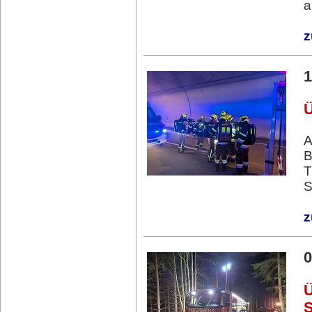
a
z
1
A
B
T
S
z
0
Ü
S