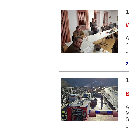
1
A
h
d
z
1
S
A
M
S
e