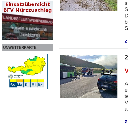
s
S
D
b
S
z
UNWETTERKARTE
2
V
A
e
t
V
a
z