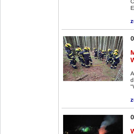
O
E
z
0
M
A
d
"
z
0
W