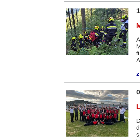
1
M
A
M
f
A
z
0
L
D
d
s