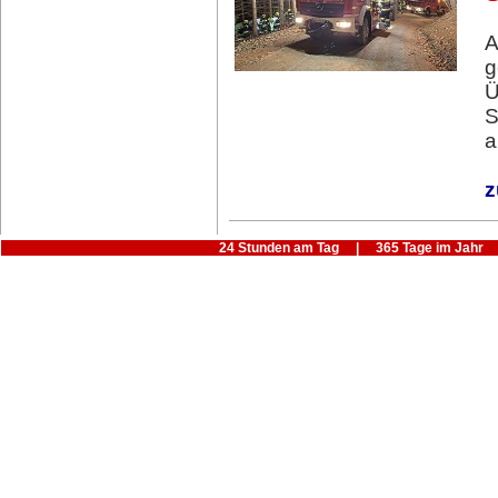
A
g
Ü
S
a
z
24 Stunden am Tag | 365 Tage im Jahr |