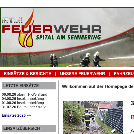
EINSÄTZE & BERICHTE
|
UNSERE FEUERWEHR
|
FAHRZEU
LETZTE EINSÄTZE
Willkommen auf der Homepage der
06.08.26
alarm. PKW-Brand
04.08.26
Insektenbekämp.
3
01.08.26
Insektenbekämp.
31.07.26
Baum über Straße
Einsätze 2026 >>
B
EINSATZÜBERSICHT
A