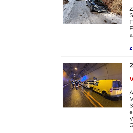
Z
S
F
F
a
z
2
V
A
M
S
e
V
G