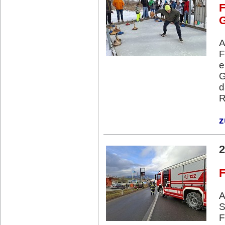
F
G
A
F
e
G
d
R
z
2
F
A
S
F