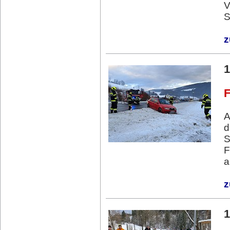
V
S
z
1
F
A
d
S
F
a
z
1