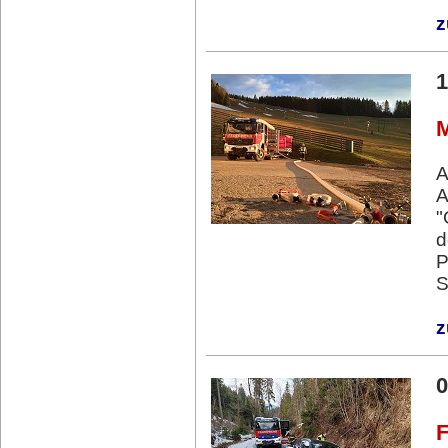
z
1
M
A
"
d
P
S
z
0
F