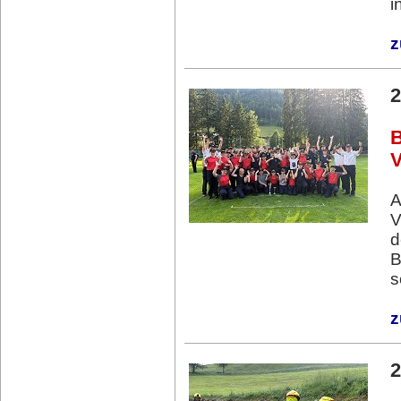
i
z
2
B
V
A
V
d
B
s
z
2