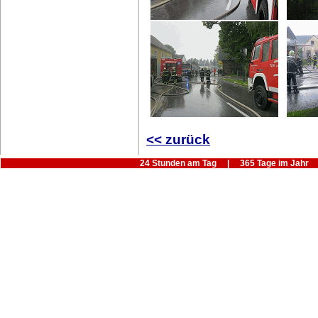
<< zurück
24 Stunden am Tag | 365 Tage im Jahr |