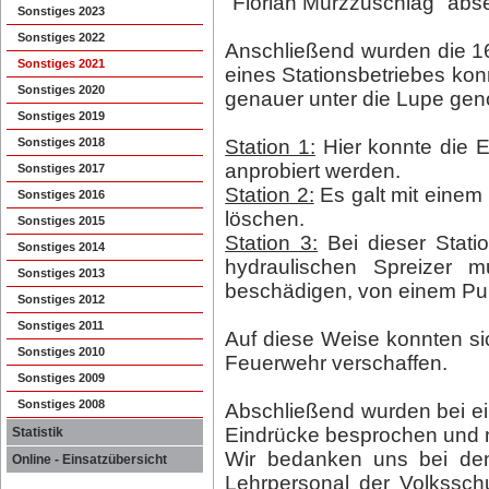
"Florian Mürzzuschlag" abs
Sonstiges 2023
Sonstiges 2022
Anschließend wurden die 16 
Sonstiges 2021
eines Stationsbetriebes kon
Sonstiges 2020
genauer unter die Lupe g
Sonstiges 2019
Sonstiges 2018
Station 1:
Hier konnte die 
anprobiert werden.
Sonstiges 2017
Station 2:
Es galt mit einem
Sonstiges 2016
löschen.
Sonstiges 2015
Station 3:
Bei dieser Statio
Sonstiges 2014
hydraulischen Spreizer m
Sonstiges 2013
beschädigen, von einem Pu
Sonstiges 2012
Sonstiges 2011
Auf diese Weise konnten sic
Sonstiges 2010
Feuerwehr verschaffen.
Sonstiges 2009
Sonstiges 2008
Abschließend wurden bei e
Eindrücke besprochen und n
Statistik
Wir bedanken uns bei de
Online - Einsatzübersicht
Lehrpersonal der Volkssc