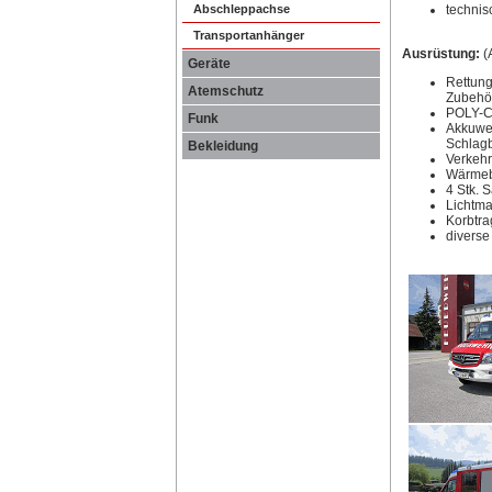
Abschleppachse
technis
Transportanhänger
Ausrüstung:
(
Geräte
Rettung
Atemschutz
Zubehö
POLY-C
Funk
Akkuwer
Schlag
Bekleidung
Verkehr
Wärmebi
4 Stk. 
Lichtma
Korbtra
divers